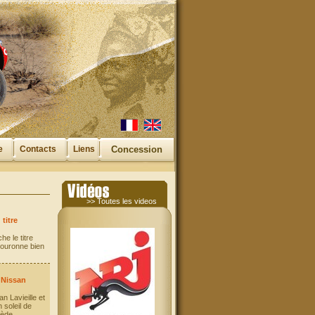
e
Contacts
Liens
Concession
>> Toutes les videos
titre
e le titre
 couronne bien
 Nissan
n Lavieille et
soleil de
cède