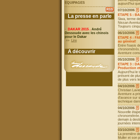
EQUIPAGES
aujourd'hui que
07/10/2006
ETAPE 5 : BA
La presse en parle
Siwa, terme de
Nissan Aventur
Toujours cinq
-
DAKAR 2015 .
André
06/10/2006
Dessoude avec les chinois
pour le Dakar
ETAPE 4 : FA
>>
Lire
au général!
Entre l'oasis 
chronométrés. 
A découvrir
Aventure conse
05/10/2006
ETAPE 3 : DA
Production et
Aujourd’hui le
présent de plu
de plus vers le
04/10/2006
Christian Lavie
Aventure a pri
d'avance sur s
technique dans
04/10/2006
Nouvelle étape
chronométrée.
demain à dest
journées inten
03/10/2006
La première de
Muller et son 