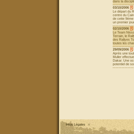
dans la discip
03/10/2006
Le départ du R
centre du Cair
de cette 9ème 
un premier jou
02/10/2006
Le Team Nissan
Terrain, le Ra
des Rallyes To
toutes les cha
29/09/2006
Après une tout
Muller effectu
Dakar. Une occ
potentiel de so
Infos Légales