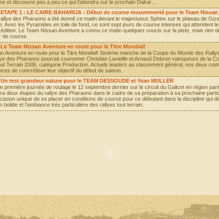
line et découvre peu à peu ce qui l’attendra sur le prochain Dakar…
ETAPE 1 : LE CAIRE-BAHARIJA : Début de course mouvementé pour le Team Nissan
allye des Pharaons a été donné ce matin devant le majestueux Sphinx sur le plateau de Giz
e. Avec les Pyramides en toile de fond, ce sont sept jours de course intenses qui attendent l
édition. Le Team Nissan Aventure a connu ce matin quelques soucis sur la piste, mais rien de
r de course.
Le Team Nissan Aventure en route pour le Titre Mondial!
 Aventure en route pour le Titre Mondial! Sixième manche de la Coupe du Monde des Rally
llye des Pharaons pourrait couronner Christian Lavieille et Arnaud Debron vainqueurs de la
ut Terrain 2006, catégorie Production. Actuels leaders au classement général, nos deux co
nces de concrétiser leur objectif du début de saison.
Un test grandeur nature pour le TEAM DESSOUDE et Yvan MULLER
e première journée de roulage le 12 septembre dernier sur le circuit du Galicet en région par
era deux étapes du rallye des Pharaons dans le cadre de sa préparation à sa prochaine partic
asion unique de se placer en conditions de course pour ce débutant dans la discipline qui dé
n bolide et l’ambiance très particulière des rallyes tout terrain.