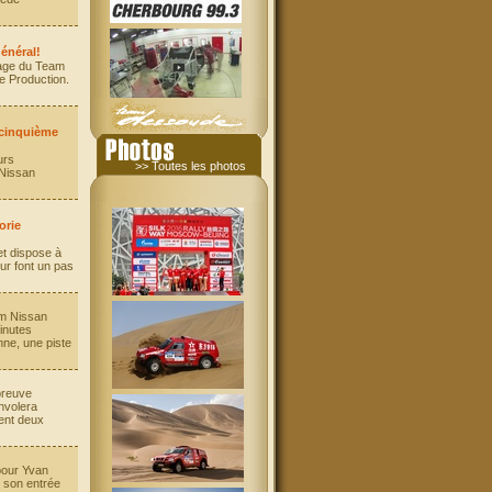
énéral!
ipage du Team
e Production.
 cinquième
urs
>> Toutes les photos
 Nissan
orie
et dispose à
ur font un pas
am Nissan
inutes
nne, une piste
preuve
nvolera
ent deux
pour Yvan
s son entrée