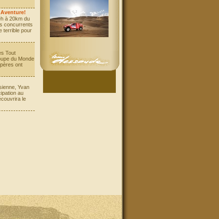
 Aventure!
eh à 20km du
es concurrents
 terrible pour
es Tout
 Coupe du Monde
mpères ont
isienne, Yvan
ipation au
couvrira le