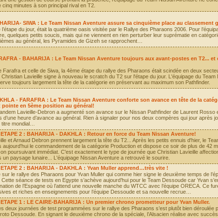
 cinq minutes à son principal rival en T2.
HARIJA- SIWA : Le Team Nissan Aventure assure sa cinquième place au classement g
 l’étape du jour, était la quatrième oasis visitée par le Rallye des Pharaons 2006. Pour l’équ
e, quelques petits soucis, mais qui ne viennent en rien perturber leur suprématie en catégori
uièmes au général, les Pyramides de Gizeh se rapprochent…
RAFRA - BAHARIJA : Le Team Nissan Aventure toujours aux avant-postes en T2... et
de Farafra et celle de Siwa, la 4ème étape du rallye des Pharaons était scindée en deux secte
Christian Lavieille signe à nouveau le scratch du T2 sur l'étape du jour. L'équipage du Team
rve toujours largement la tête de la catégorie en préservant au maximum son Pathfinder.
KHLA - FARAFRA : Le Team Nissan Aventure conforte son avance en tête de la catég
 pointe en 5ème position au général!
 tandem Lavieille-Debron a augmenté son avance sur le Nissan Pathfinder de Laurent Rosso 
s d’une heure d’avance au général. Rien à signaler pour nos deux compères qui jour après jo
 titre mondial…
ETAPE 2 : BAHARIJA - DAKHLA : Retour en force du Team Nissan Aventure!
ille et Arnaud Debron prennent largement la tête du T2... Après les petits ennuis d'hier, le Te
s aujourd'hui le commandement de la catégorie Production et dispose ce soir de plus de 42 m
on poursuivant immédiat. C'est exactement le type de journée que Christian Lavieille affectio
 un paysage lunaire... L'équipage Nissan Aventure a retrouvé le sourire.
ETAPE 2 : BAHARIJA - DAKHLA : Yvan Muller apprend…très vite !
 sur le rallye des Pharaons pour Yvan Muller qui comme hier signe le deuxième temps de l’é
 Cette séance de tests en Egypte s’achève aujourd’hui pour le Team Dessoude car Yvan s’e
ination de l’Espagne où l’attend une nouvelle manche du WTCC avec l’équipe ORECA. Ce fur
sives et riches en enseignements pour l’équipe Dessoude et sa nouvelle recrue…
ETAPE 1 : LE CAIRE-BAHARIJA : Un premier chrono prometteur pour Yvan Muller.
s deux journées de test programmées sur le rallye des Pharaons s’est plutôt bien déroulée 
proto Dessoude. En signant le deuxième chrono de la spéciale, l’Alsacien réalise avec succè