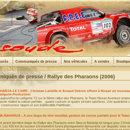
marès
Communiqués de presse
Nos véhicules
A vendre
Boutiqu
qués de presse / Rallye des Pharaons (2006)
ARIJA-LE CAIRE : Christian Lavieille et Arnaud Debron offrent à Nissan un nouveau 
atégorie Production!
aujourd'hui la catégorie T2 sur le 9ème rallye des Pharaons, le Team Nissan Aventure empoch
avoir réalisé la saison parfaite... quatre courses et quatre victoire sportives. Une quatrième
 constructeur nippon et son indéfectible Pathfinder...
A-BAHARIJA : A une étape du titre mondial, gestion de course parfaite pour le Team
et avant-dernière étape du Rallye des Pharaons entre Siwa et Baharija fut longue pour Christia
. Les 430 km du secteur chronométré furent physiquement éprouvants car disputés sous un 
ant une gestion de course prônant la prudence, l'équipage du Team Nissan Aventure ne con