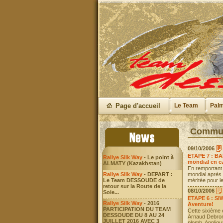
Page d'accueil
Le Team
Pal
Communi
09/10/2006
ETAPE 7 : BAH
Rallye Silk Way
- Le point à
mondial en c
ALMATY (Kazakhstan)
En remportant 
Rallye Silk Way
- DEPART :
mondial après 
Le Team DESSOUDE de
méritée pour le
retour sur la Route de la
08/10/2006
Soie...
ETAPE 6 : SIW
Rallye Silk Way
- 2016
Aventure!
PARTICIPATION DU TEAM
Cette sixième 
DESSOUDE DU 8 AU 24
Arnaud Debron
JUILLET 2016 AVEC 3
plomb. Appliqu