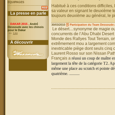
EQUIPAGES
Habitué à ces conditions difficiles
sa valeur en signant le deuxième t
La presse en parle
toujours deuxième au général, le pi
-
DAKAR 2015 .
André
30/03/2010
Participation du Team Dessoude a
Dessoude avec les chinois
Le désert…synonyme de magie ou d
pour le Dakar
concurrents de l’Abu Dhabi Deser
>>
Lire
Monde des Rallyes Tout Terrain, ont 
A découvrir
extrêmement mou a largement comp
inextricable piège dont seuls cinq c
Laurent Rosso sur son Nissan Path
Français a
réussi un coup de maître e
largement la tête de la catégorie T2. A
même une place au scratch et pointe d
quatrième. ..........