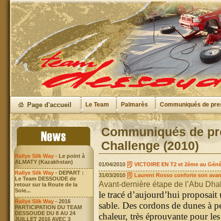
Page d'accueil
Le Team
Palmarès
Communiqués de pre
Communiqués de pre
Challenge (2010)
Rallye Silk Way
- Le point à
ALMATY (Kazakhstan)
01/04/2010
VICTOIRE EN T2 et 2ème au Géné
Rallye Silk Way
- DEPART :
31/03/2010
Laurent Rosso conforte son avance 
Le Team DESSOUDE de
Avant-dernière étape de l’Abu Dha
retour sur la Route de la
Soie...
le tracé d’aujourd’hui proposai
Rallye Silk Way
- 2016
sable. Des cordons de dunes à pe
PARTICIPATION DU TEAM
DESSOUDE DU 8 AU 24
chaleur, très éprouvante pour les
JUILLET 2016 AVEC 3