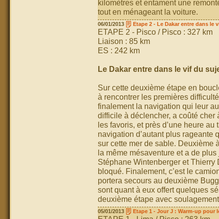
kilomètres et entament une remont
tout en ménageant la voiture.
06/01/2013
Etape 2 - Le Dakar entre dans le v
ETAPE 2 - Pisco / Pisco : 327 km
Liaison : 85 km
ES : 242 km
Le Dakar entre dans le vif du sujet
Sur cette deuxième étape en boucle
à rencontrer les premières difficult
finalement la navigation qui leur aur
difficile à déclencher, a coûté ch
les favoris, et près d’une heure au 
navigation d’autant plus rageante 
sur cette mer de sable. Deuxième à 
la même mésaventure et a de plus j
Stéphane Wintenberger et Thierry D
bloqué. Finalement, c’est le camio
portera secours au deuxième Bugg
sont quant à eux offert quelques s
deuxième étape avec soulagement e
05/01/2013
Etape 1 - Jour J : Warm-up pour 