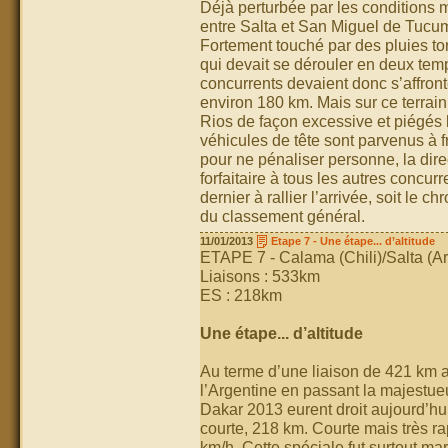
Déjà perturbée par les conditions m
entre Salta et San Miguel de Tucum
Fortement touché par des pluies torr
qui devait se dérouler en deux temp
concurrents devaient donc s’affron
environ 180 km. Mais sur ce terrain 
Rios de façon excessive et piégés 
véhicules de tête sont parvenus à fr
pour ne pénaliser personne, la dir
forfaitaire à tous les autres concurr
dernier à rallier l’arrivée, soit l
du classement général.
11/01/2013
Etape 7 - Une étape... d’altitude
ETAPE 7 - Calama (Chili)/Salta (A
Liaisons : 533km
ES : 218km
Une étape... d’altitude
Au terme d’une liaison de 421 km av
l’Argentine en passant la majestue
Dakar 2013 eurent droit aujourd’hui
courte, 218 km. Courte mais très ra
km/h. Cette spéciale fut surtout ma