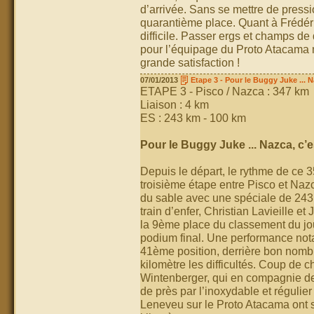
d’arrivée. Sans se mettre de pressi
quarantième place. Quant à Frédéri
difficile. Passer ergs et champs de 
pour l’équipage du Proto Atacama ma
grande satisfaction !
07/01/2013
Etape 3 - Pour le Buggy Juke ... N
ETAPE 3 - Pisco / Nazca : 347 km
Liaison : 4 km
ES : 243 km - 100 km
Pour le Buggy Juke ... Nazca, c’e
Depuis le départ, le rythme de ce 
troisième étape entre Pisco et Nazc
du sable avec une spéciale de 243 k
train d’enfer, Christian Lavieille 
la 9ème place du classement du jo
podium final. Une performance notab
41ème position, derrière bon nomb
kilomètre les difficultés. Coup de
Wintenberger, qui en compagnie de 
de près par l’inoxydable et régulie
Leneveu sur le Proto Atacama ont s