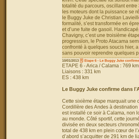
totalité du parcours, oscillant entr
les moteurs dont la puissance se r
le Buggy Juke de Christian Lavieille
formalité, s’est transformée en épr
et d’une fuite de gasoil. Handicapé,
Chavigny, c’est une troisième étap
progression, le Proto Atacama sembl
confronté à quelques soucis hier, 
sans pouvoir reprendre quelques p
10/01/2013
Etape 6 - Le Buggy Juke confirm
ETAPE 6 - Arica / Calama : 769 km
Liaisons : 331 km
ES : 438 km
Le Buggy Juke confirme dans l
Cette sixième étape marquait une c
Cordillère des Andes à destination
est installé ce soir à Calama, non l
au monde. Côté sportif, cette jour
divisée en deux secteurs chronomét
total de 438 km en plein cœur de l’A
d’abord s’acquitter de 291 km de li