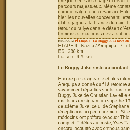
une journée sans nuage et beaucou
parcours majestueux. Même constat
chrono malgré une crevaison. Enfi
hier, les nouvelles concernant l’éta
et il regagnera la France demain. 
retour du rallye dans le désert d’
hommes et machines devraient une n
08/01/2013
Etape 4 - Le Buggy Juke reste au
ETAPE 4 - Nazca / Arequipa : 717
ES : 288 km
Liaison : 429 km
Le Buggy Juke reste au contact
Encore plus exigeante et plus inte
Arequipa a donné du fil à retordre
savamment réparties sur le parcours
Buggy Juke de Christian Lavieille e
meilleurs en signant un superbe 1
deuxième Juke, celui de Stéphane W
réceptionné un peu durement. Si le 
médecins ont préféré évacuer Thier
complet. Fidèles au poste, Yves Tart
encore, acquitté avec enthousiasme 