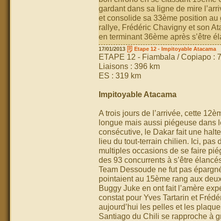
gardant dans sa ligne de mire l’arri
et consolide sa 33ème position au g
rallye, Frédéric Chavigny et son A
en terminant 36ème après s’être é
17/01/2013
Etape 12 - Impitoyable Atacama
ETAPE 12 - Fiambala / Copiapo : 
Liaisons : 396 km
ES : 319 km
Impitoyable Atacama
A trois jours de l’arrivée, cette 12
longue mais aussi piégeuse dans l
consécutive, le Dakar fait une halt
lieu du tout-terrain chilien. Ici, pa
multiples occasions de se faire pié
des 93 concurrents à s’être élancés c
Team Dessoude ne fut pas épargné pa
pointaient au 15ème rang aux deux-t
Buggy Juke en ont fait l’amère exp
constat pour Yves Tartarin et Frédé
aujourd’hui les pelles et les plaque
Santiago du Chili se rapproche à g