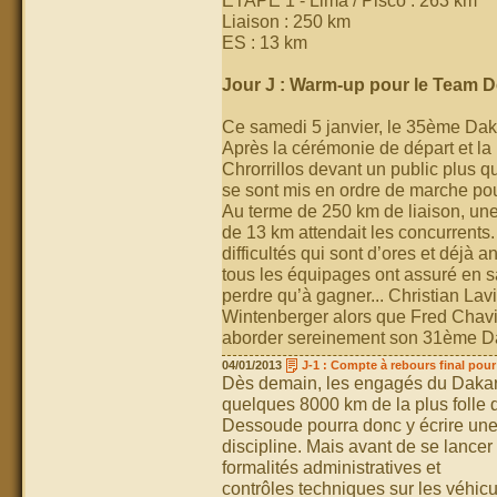
ETAPE 1 - Lima / Pisco : 263 km
Liaison : 250 km
ES : 13 km
Jour J : Warm-up pour le Team D
Ce samedi 5 janvier, le 35ème Daka
Après la cérémonie de départ et la
Chrorrillos devant un public plus 
se sont mis en ordre de marche pou
Au terme de 250 km de liaison, un
de 13 km attendait les concurrents
difficultés qui sont d’ores et déj
tous les équipages ont assuré en sa
perdre qu’à gagner... Christian Lav
Wintenberger alors que Fred Chav
aborder sereinement son 31ème Da
04/01/2013
J-1 : Compte à rebours final pou
Dès demain, les engagés du Dakar 2
quelques 8000 km de la plus folle 
Dessoude pourra donc y écrire une 
discipline. Mais avant de se lancer
formalités administratives et
contrôles techniques sur les véhic