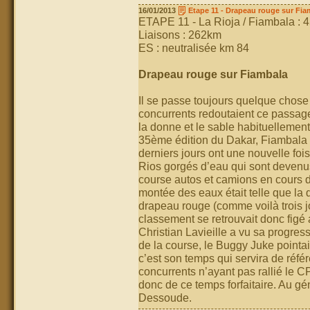
16/01/2013
Etape 11 - Drapeau rouge sur Fia
ETAPE 11 - La Rioja / Fiambala : 
Liaisons : 262km
ES : neutralisée km 84
Drapeau rouge sur Fiambala
Il se passe toujours quelque chose
concurrents redoutaient ce passage
la donne et le sable habituellement
35ème édition du Dakar, Fiambala n
derniers jours ont une nouvelle fois
Rios gorgés d’eau qui sont devenus
course autos et camions en cours de
montée des eaux était telle que la di
drapeau rouge (comme voilà trois j
classement se retrouvait donc figé
Christian Lavieille a vu sa progres
de la course, le Buggy Juke pointai
c’est son temps qui servira de référ
concurrents n’ayant pas rallié le CP
donc de ce temps forfaitaire. Au g
Dessoude.