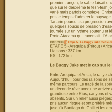
premier tronçon, le sable faisait e
que sur le deuxième le fesh-fesh jou
varié mais parfois complexe, Christ
pris le temps d’admirer le paysag
Tartarin poursuit sa progression a
quelques soucis de pression d’ess
journée sur un rythme soutenu et lég
Proto Atacama qui traversait...l’At
09/01/2013
Etape 5 - Le Buggy Juke met le ca
ETAPE 5 - Arequipa (Pérou) / Arica 
Liaisons : 337 km
ES : 172 km
Le Buggy Juke met le cap sur le 
Entre Arequipa et Arica, le rallye 
Aujourd’hui, pour des raisons de sé
même parcours. Le tracé de la spéc
un décor de rêve avec une arrivée e
grandiose entre Rios, canyons et va
absents. Sur un relief aussi piègeu
pris aucun risque et ont préféré m
jusqu’à Santiago du Chili et les 