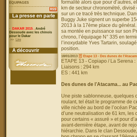
formalité alors que pour d’autres, e
EQUIPAGES
km de secteur chronométré, divisé 
sur un ce tracé très technique. Dans
La presse en parle
Buggy Juke signent un superbe 15
2013 à la 17ème place du général. 
-
DAKAR 2015 .
André
sa montée en puissance sur son Pro
Dessoude avec les chinois
chrono, l’équipage N° 335 en termi
pour le Dakar
>>
Lire
l’inoxydable Yves Tartarin, soulag
position.
A découvrir
18/01/2013
Etape 13 - Des dunes de l’Atacama
ETAPE 13 - Copiapo / La Serena :
Liaisons : 294 km
ES : 441 km
Des dunes de l’Atacama... au Pac
Une piste sablonneuse, quelques du
roulant, tel était le programme de 
ville nichée au bord de l’océan Pa
d’une neutralisation de 61 km, les
pour certains « assuré » et pour d’a
avant-dernière étape, avant de rej
hiérarchie. Dans le clan Dessoude, 
bon chrono en se classant 19ème e