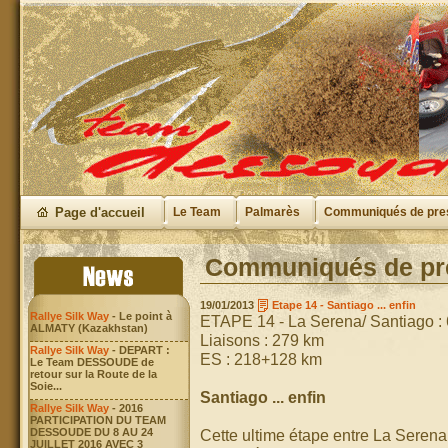
Page d'accueil
Le Team
Palmarès
Communiqués de pre
Communiqués de pre
19/01/2013
Etape 14 - Santiago ... enfin
Rallye Silk Way
- Le point à
ETAPE 14 - La Serena/ Santiago :
ALMATY (Kazakhstan)
Liaisons : 279 km
Rallye Silk Way
- DEPART :
ES : 218+128 km
Le Team DESSOUDE de
retour sur la Route de la
Soie...
Santiago ... enfin
Rallye Silk Way
- 2016
PARTICIPATION DU TEAM
DESSOUDE DU 8 AU 24
Cette ultime étape entre La Serena 
JUILLET 2016 AVEC 3