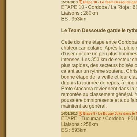
15/01/2013
Etape 10 - Le Team Dessoude gar
ETAPE 10 - Cordoba / La Rioja : 
Liaisons : 280km
ES : 353km
Le Team Dessoude garde le ryt
Cette dixième étape entre Cordoba 
chaleur caniculaire. Après la pluie 
d’user encore un peu plus hommes 
intenses. Les 353 km de secteur c
plus rapides, des secteurs boisés
calant sur un rythme soutenu, Chris
bonne étape de la veille et leur c
depuis la journée de repos, à cinq 
Proto Atacama reviennent dans la c
remontée au classement général. Yv
poussière omniprésente et a du fai
maintient au général.
14/01/2013
Etape 9 - Le Buggy Juke dans le 
ETAPE - Tucuman / Cordoba : 85
Liaisons : 258km
ES : 593km