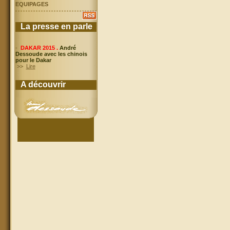
EQUIPAGES
La presse en parle
-
DAKAR 2015 .
André
Dessoude avec les chinois
pour le Dakar
>>
Lire
A découvrir