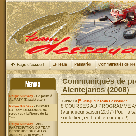
Page d'accueil
Le Team
Palmarès
Communiqués de pre
Communiqués de pres
Alentejanos (2008)
Rallye Silk Way
- Le point à
ALMATY (Kazakhstan)
09/09/2008
Vainqueur Team Dessoude !
8 COURSES AU PROGRAMME A
Rallye Silk Way
- DEPART :
Le Team DESSOUDE de
(Vainqueur saison 2007) Pour la sai
retour sur la Route de la
sur le lien, en haut, en orange !)
Soie...
Rallye Silk Way
- 2016
PARTICIPATION DU TEAM
DESSOUDE DU 8 AU 24
JUILLET 2016 AVEC 3