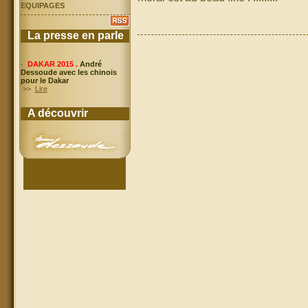
EQUIPAGES
La presse en parle
-
DAKAR 2015 .
André
Dessoude avec les chinois
pour le Dakar
>>
Lire
A découvrir