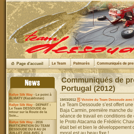
Page d'accueil
Le Team
Palmarès
Communiqués de pre
Communiqués de pre
Portugal (2012)
Rallye Silk Way
- Le point à
ALMATY (Kazakhstan)
19/03/2012
Victoire du Team Dessoude avec l
Le Team Dessoude s’est offert une 
Rallye Silk Way
- DEPART :
Le Team DESSOUDE de
Baja Carmin, première manche du c
retour sur la Route de la
séance de travail en conditions de c
Soie...
le Proto Atacama de Frédéric Chavig
Rallye Silk Way
- 2016
PARTICIPATION DU TEAM
était bel et bien le développement 
DESSOUDE DU 8 AU 24
moral est au beau fixe ! .........
JUILLET 2016 AVEC 3