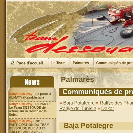
Page d'accueil
Le Team
Palmarès
Communiqués de pre
Palmarès
Communiqués de pr
Rallye Silk Way
- Le point à
ALMATY (Kazakhstan)
»
Baja Potalegre
»
Rallye des Pha
Rallye Silk Way
- DEPART :
Le Team DESSOUDE de
Rallye de Tunisie
»
Dakar
retour sur la Route de la
Soie...
Rallye Silk Way
- 2016
Baja Potalegre
PARTICIPATION DU TEAM
DESSOUDE DU 8 AU 24
JUILLET 2016 AVEC 3