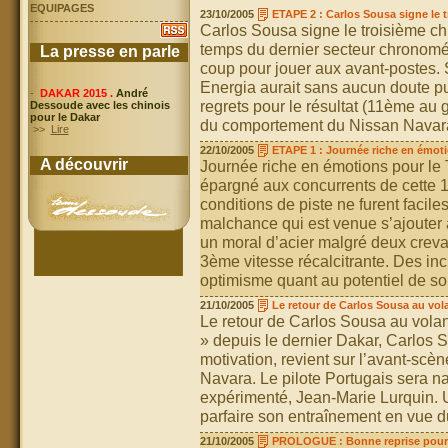
EQUIPAGES
23/10/2005
ETAPE 2 : Carlos Sousa signe le t
Carlos Sousa signe le troisième chr
temps du dernier secteur chronomét
La presse en parle
coup pour jouer aux avant-postes. S
Energia aurait sans aucun doute pu
-
DAKAR 2015 .
André
regrets pour le résultat (11ème au 
Dessoude avec les chinois
pour le Dakar
du comportement du Nissan Navara 
>>
Lire
22/10/2005
ETAPE 1 : Journée riche en émot
A découvrir
Journée riche en émotions pour le 
épargné aux concurrents de cette 1
conditions de piste ne furent facil
malchance qui est venue s’ajouter 
un moral d’acier malgré deux crev
3ème vitesse récalcitrante. Des in
optimisme quant au potentiel de s
21/10/2005
Le retour de Carlos Sousa au vol
Le retour de Carlos Sousa au volan
» depuis le dernier Dakar, Carlos S
motivation, revient sur l’avant-scè
Navara. Le pilote Portugais sera na
expérimenté, Jean-Marie Lurquin. U
parfaire son entraînement en vue d
21/10/2005
PROLOGUE : Bonne reprise pour 