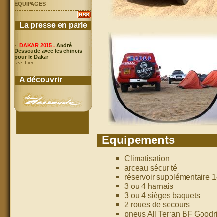
EQUIPAGES
La presse en parle
-
DAKAR 2015 .
André
Dessoude avec les chinois
pour le Dakar
>>
Lire
A découvrir
Equipements
Climatisation
arceau sécurité
réservoir supplémentaire 1
3 ou 4 harnais
3 ou 4 sièges baquets
2 roues de secours
pneus All Terran BF Goodr