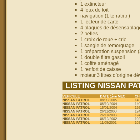
1 extincteur
4 feux de toit
navigation (1 terratrip )
1 lecteur de carte
4 plaques de désensabla
2 pelles
1 croix de roue + cric
1 sangle de remorquage
1 préparation suspension (
1 double filtre gasoil
1 coffre aménagé
1 renfort de caisse
moteur 3 litres d’origine 
LISTING NISSAN P
VEHICULE
DATE 1ère MEC
CH
NISSAN PATROL
08/09/2005
14
NISSAN PATROL
08/10/2004
14
NISSAN PATROL
15/01/2004
12
NISSAN PATROL
26/11/2003
12
NISSAN PATROL
26/11/2003
12
NISSAN PATROL
06/12/2002
10
NISSAN PATROL
11/05/2001
10