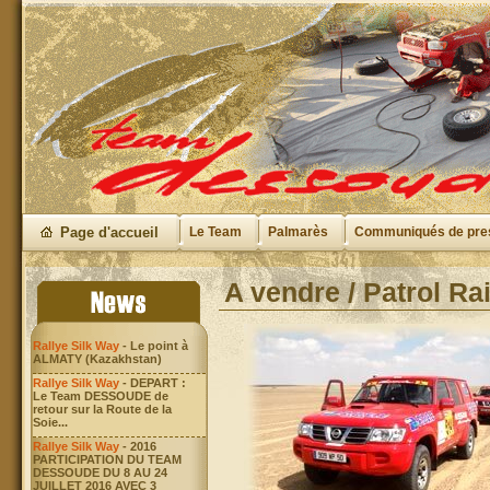
Page d'accueil
Le Team
Palmarès
Communiqués de pre
A vendre / Patrol Ra
Rallye Silk Way
- Le point à
ALMATY (Kazakhstan)
Rallye Silk Way
- DEPART :
Le Team DESSOUDE de
retour sur la Route de la
Soie...
Rallye Silk Way
- 2016
PARTICIPATION DU TEAM
DESSOUDE DU 8 AU 24
JUILLET 2016 AVEC 3