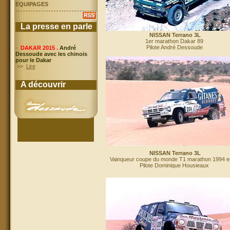
EQUIPAGES
La presse en parle
NISSAN Terrano 3L
1er marathon Dakar 89
Pilote André Dessoude
-
DAKAR 2015 .
André
Dessoude avec les chinois
pour le Dakar
>>
Lire
A découvrir
NISSAN Terrano 3L
Vainqueur coupe du monde T1 marathon 1994 e
Pilote Dominique Housieaux