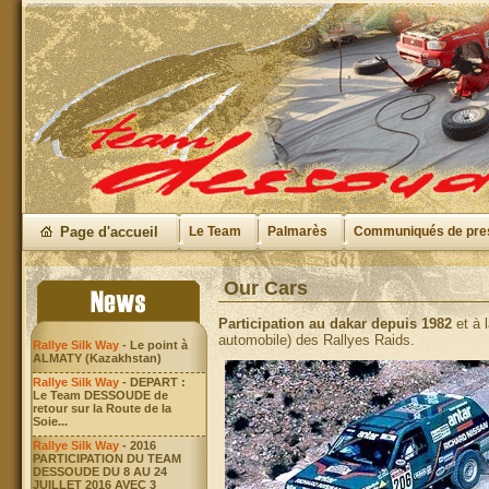
Page d'accueil
Le Team
Palmarès
Communiqués de pre
Our Cars
Participation au dakar depuis 1982
et à 
automobile) des Rallyes Raids.
Rallye Silk Way
- Le point à
ALMATY (Kazakhstan)
Rallye Silk Way
- DEPART :
Le Team DESSOUDE de
retour sur la Route de la
Soie...
Rallye Silk Way
- 2016
PARTICIPATION DU TEAM
DESSOUDE DU 8 AU 24
JUILLET 2016 AVEC 3