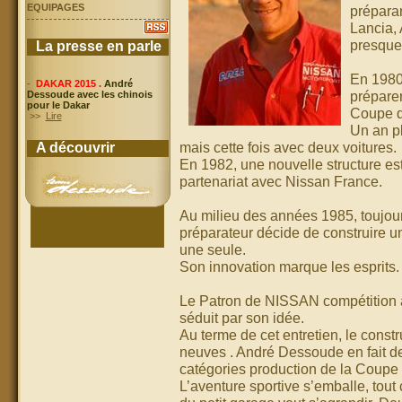
EQUIPAGES
préparan
Lancia, 
presque.
La presse en parle
En 1980
-
DAKAR 2015 .
André
préparer
Dessoude avec les chinois
pour le Dakar
Coupe d
>>
Lire
Un an pl
mais cette fois avec deux voitures.
A découvrir
En 1982, une nouvelle structure e
partenariat avec Nissan France.
Au milieu des années 1985, toujour
préparateur décide de construire un
une seule.
Son innovation marque les esprits.
Le Patron de NISSAN compétition ar
séduit par son idée.
Au terme de cet entretien, le constr
neuves . André Dessoude en fait des
catégories production de la Coupe
L’aventure sportive s’emballe, tout