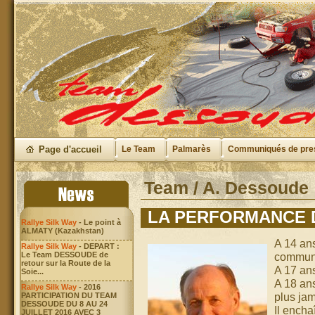
Page d'accueil
Le Team
Palmarès
Communiqués de pre
Team / A. Dessoude
LA PERFORMANCE 
Rallye Silk Way
- Le point à
ALMATY (Kazakhstan)
A 14 an
Rallye Silk Way
- DEPART :
Le Team DESSOUDE de
commune
retour sur la Route de la
A 17 ans
Soie...
A 18 ans
Rallye Silk Way
- 2016
plus jam
PARTICIPATION DU TEAM
DESSOUDE DU 8 AU 24
Il encha
JUILLET 2016 AVEC 3